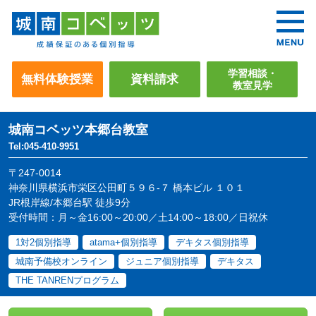
学習相談・
無料体験授業
資料請求
教室見学
城南コベッツ
本郷台教室
Tel:045-410-9951
〒247-0014
神奈川県横浜市栄区公田町５９６-７ 橋本ビル １０１
JR根岸線/本郷台駅 徒歩9分
受付時間：月～金16:00～20:00／土14:00～18:00／日祝休
1対2個別指導
atama+個別指導
デキタス個別指導
城南予備校オンライン
ジュニア個別指導
デキタス
THE TANRENプログラム