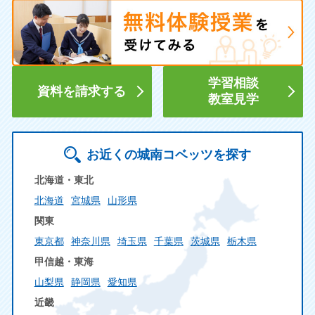
学習相談
資料を請求する
教室見学
お近くの城南コベッツを探す
北海道・東北
北海道
宮城県
山形県
関東
東京都
神奈川県
埼玉県
千葉県
茨城県
栃木県
甲信越・東海
山梨県
静岡県
愛知県
近畿